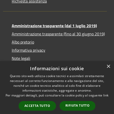
Richiesta assistenza
Amministrazione trasparente (dal 1 luglio 2019)
Amministrazione trasparente (fino al 30 giugno 2019)
Albo pretorio
Informativa privacy
Note legali
×
Dichiarazione di accessibilità
Informazioni sui cookie
Questo sito web utilizza cookie tecnici e assimilati strettamente
necessari al corretto funzionamento e alla navigazione del sito,
nonché un cookie tecnico analitico al solo fine di elaborare
informazioni statistiche, aggregate e anonime.
RSS
Copyright © 2026 • Comune di
Per maggiori dettagli, può consultare la cookie policy al seguente
link
Accessibilità
Santa Teresa di Riva • Powered
Privacy
Municipium
Accesso
by
•
RIFIUTA TUTTO
ACCETTA TUTTO
Cookie
redazione