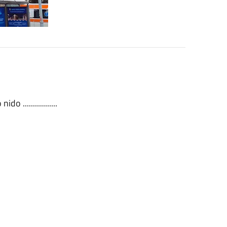
 .................