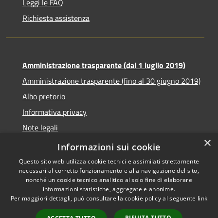
Leggi le FAQ
Richiesta assistenza
Amministrazione trasparente (dal 1 luglio 2019)
Amministrazione trasparente (fino al 30 giugno 2019)
Albo pretorio
Informativa privacy
Note legali
×
Dichiarazione di accessibilità
Informazioni sui cookie
Questo sito web utilizza cookie tecnici e assimilati strettamente
necessari al corretto funzionamento e alla navigazione del sito,
nonché un cookie tecnico analitico al solo fine di elaborare
informazioni statistiche, aggregate e anonime.
RSS
Copyright © 2026 • Comune di
Per maggiori dettagli, può consultare la cookie policy al seguente
link
Accessibilità
Santa Teresa di Riva • Powered
Privacy
Municipium
Accesso
by
•
RIFIUTA TUTTO